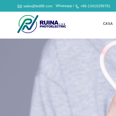

Whatsapp /
sales@led88.com
+86-13410299781

CASA