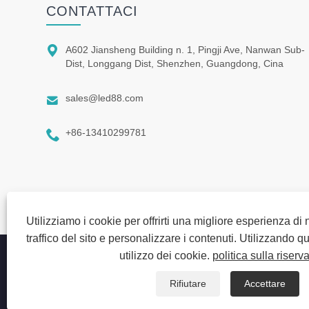
CONTATTACI

A602 Jiansheng Building n. 1, Pingji Ave, Nanwan Sub-
Dist, Longgang Dist, Shenzhen, Guangdong, Cina

sales@led88.com

+86-13410299781
Utilizziamo i cookie per offrirti una migliore esperienza di 
traffico del sito e personalizzare i contenuti. Utilizzando ques
utilizzo dei cookie.
politica sulla riserv
Copyright © 2025 Shenzhen Ruina Optoelectronic Co., Ltd - La
riservati.
Rifiutare
Accettare