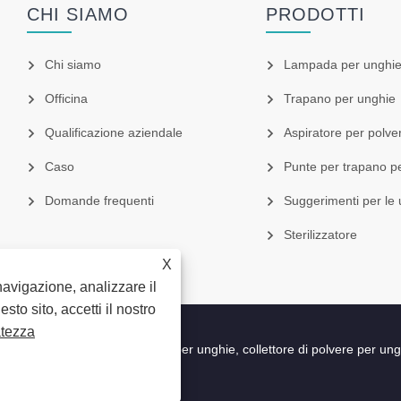
CHI SIAMO
PRODOTTI
Chi siamo
Lampada per unghi
Officina
Trapano per unghie
Qualificazione aziendale
Aspiratore per polve
Caso
Punte per trapano p
Domande frequenti
Suggerimenti per le
Sterilizzatore
X
navigazione, analizzare il
to sito, accetti il ​​nostro
atezza
mpada per unghie, trapano per unghie, collettore di polvere per unghie -