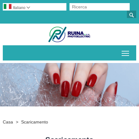
Italiano


Attiv
Casa
>
Scaricamento