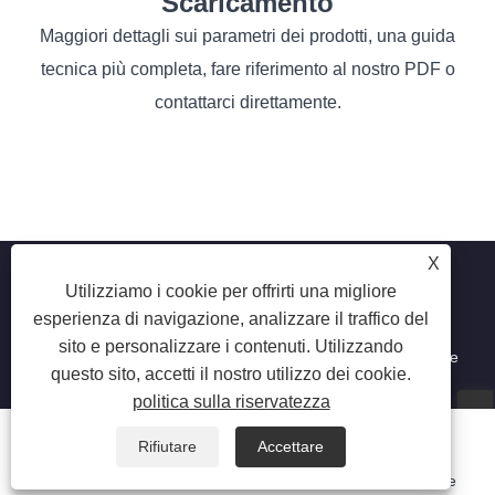
Scaricamento
Maggiori dettagli sui parametri dei prodotti, una guida
tecnica più completa, fare riferimento al nostro PDF o
contattarci direttamente.
X
Utilizziamo i cookie per offrirti una migliore
esperienza di navigazione, analizzare il traffico del
Copyright © 2025 Shenzhen Ruina Optoelectronic Co., Ltd -
sito e personalizzare i contenuti. Utilizzando
Lampada per unghie, trapano per unghie, collettore di polvere
questo sito, accetti il ​​nostro utilizzo dei cookie.
per unghie - Tutti i diritti riservati.
politica sulla riservatezza
Rifiutare
Accettare
Email
Whatsapp
Inquiry
Phone