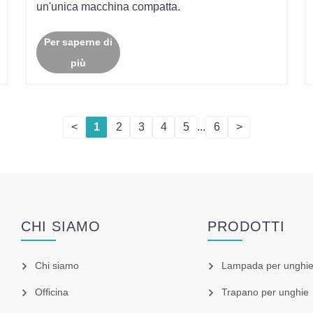
un'unica macchina compatta.
Per saperne di
più
<
1
2
3
4
5
...
6
>
CHI SIAMO
PRODOTTI
Chi siamo
Lampada per unghi
Officina
Trapano per unghie