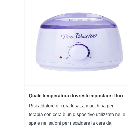
Quale temperatura dovresti impostare il tuo
scaldacera fuso per ottenere i migliori
Riscaldatore di cera fusaLa macchina per
risultati?
terapia con cera è un dispositivo utilizzato nelle
spa e nei saloni per riscaldare la cera da