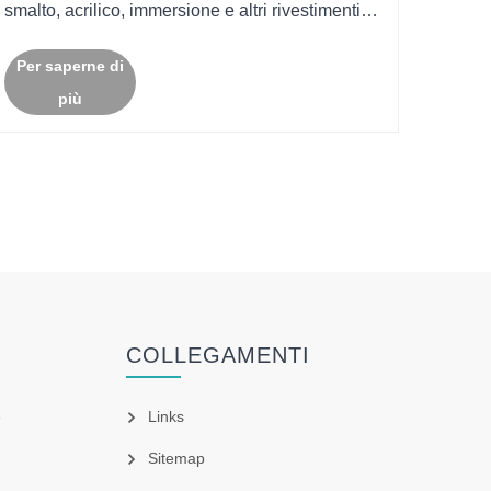
smalto, acrilico, immersione e altri rivestimenti
per unghie artificiali in modo efficiente.
Per saperne di
più
COLLEGAMENTI
e
Links
Sitemap