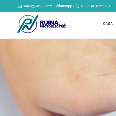

Whatsapp /
sales@led88.com
+86-13410299781

CASA