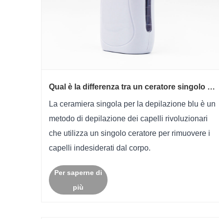
Qual è la differenza tra un ceratore singolo di
depilazione blu e altri metodi di depilazione
La ceramiera singola per la depilazione blu è un
dei capelli?
metodo di depilazione dei capelli rivoluzionari
che utilizza un singolo ceratore per rimuovere i
capelli indesiderati dal corpo.
Per saperne di
più