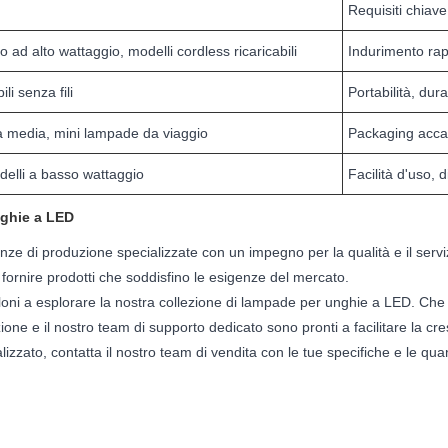
Requisiti chiave
ad alto wattaggio, modelli cordless ricaricabili
Indurimento rap
li senza fili
Portabilità, dur
a media, mini lampade da viaggio
Packaging accatt
elli a basso wattaggio
Facilità d'uso,
nghie a LED
 di produzione specializzate con un impegno per la qualità e il serviz
r fornire prodotti che soddisfino le esigenze del mercato.
 saloni a esplorare la nostra collezione di lampade per unghie a LED. Che 
e e il nostro team di supporto dedicato sono pronti a facilitare la cresci
zato, contatta il nostro team di vendita con le tue specifiche e le quant