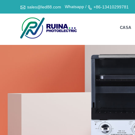

Whatsapp /
sales@led88.com
+86-13410299781

CASA