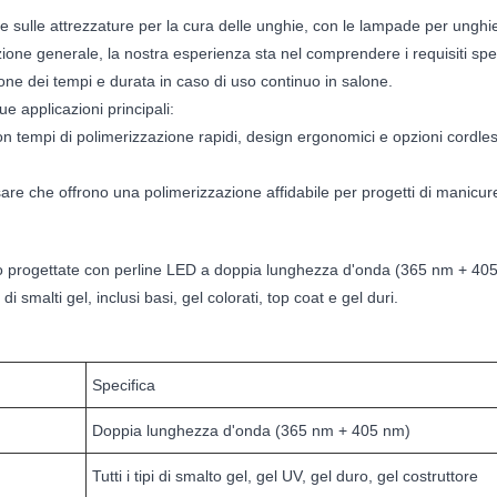
 sulle attrezzature per la cura delle unghie, con le lampade per ungh
nazione generale, la nostra esperienza sta nel comprendere i requisiti spec
one dei tempi e durata in caso di uso continuo in salone.
 applicazioni principali:
on tempi di polimerizzazione rapidi, design ergonomici e opzioni cordless 
sare che offrono una polimerizzazione affidabile per progetti di manicure
no progettate con perline LED a doppia lunghezza d'onda (365 nm + 40
 smalti gel, inclusi basi, gel colorati, top coat e gel duri.
Specifica
Doppia lunghezza d'onda (365 nm + 405 nm)
Tutti i tipi di smalto gel, gel UV, gel duro, gel costruttore