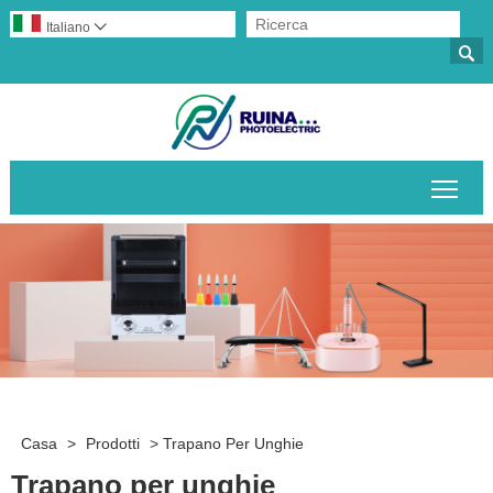
Italiano


Attiv
Casa
>
Prodotti
>
Trapano Per Unghie
Trapano per unghie