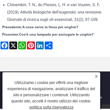
Chinembiri, T. N., du Plessis, L. H. e van Vuuren, S. F.
(2019). Attività biologiche dell'eugenolo: una revisione.
Giornale di ricerca sugli oli essenziali, 31(2), 97-109.
Precedente:
A cosa serve la fresa per unghie?
Prossimo:
Cos'è una lampada per asciugare le unghie?
Facebook
X
WhatsApp
Pinterest
LinkedIn
Share
X
Utilizziamo i cookie per offrirti una migliore
esperienza di navigazione, analizzare il traffico del
Copyright © 2025 Shenzhen Ruina Optoelectronic Co., Ltd -
sito e personalizzare i contenuti. Utilizzando
Lampada per unghie, trapano per unghie, collettore di polvere
questo sito, accetti il ​​nostro utilizzo dei cookie.
per unghie - Tutti i diritti riservati.
politica sulla riservatezza