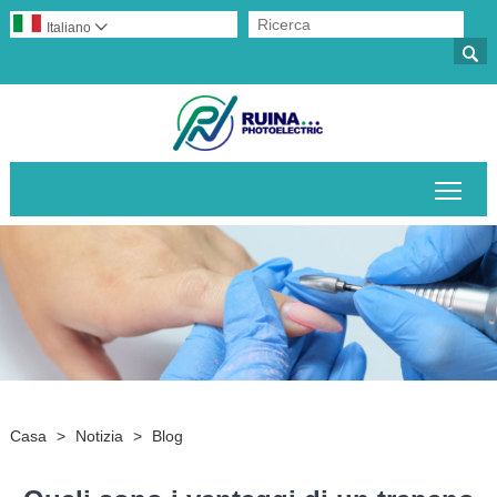
Italiano


Attiv
Casa
>
Notizia
>
Blog