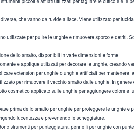
trumenti piccoli e affilati utilizzati per tagliare le cuticole e le
 diverse, che vanno da ruvide a lisce. Viene utilizzato per lucid
 utilizzate per pulire le unghie e rimuovere sporco e detriti. S
zione dello smalto, disponibili in varie dimensioni e forme.
manie e applique utilizzati per decorare le unghie, creando vari
plicare extension per unghie o unghie artificiali per mantenere l
tilizzato per rimuovere il vecchio smalto dalle unghie. In gener
tto cosmetico applicato sulle unghie per aggiungere colore e luce
 base prima dello smalto per unghie per proteggere le unghie e 
giungendo lucentezza e prevenendo le scheggiature.
ludono strumenti per punteggiatura, pennelli per unghie con punte f