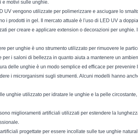
i e motivi sulle unghie.
 vengono utilizzate per polimerizzare e asciugare lo smalto p
no i prodotti in gel. Il mercato attuale è l'uso di LED UV a do
zzati per creare e applicare extension o decorazioni per unghie. 
vere per unghie è uno strumento utilizzato per rimuovere le particel
er i saloni di bellezza in quanto aiuta a mantenere un ambiente p
 cura delle unghie è un modo semplice ed efficace per prevenire la
dere i microrganismi sugli strumenti. Alcuni modelli hanno anche
lle unghie utilizzato per idratare le unghie e la pelle circostant
ono miglioramenti artificiali utilizzati per estendere la lunghezz
essionale.
ificiali progettate per essere incollate sulle tue unghie naturali