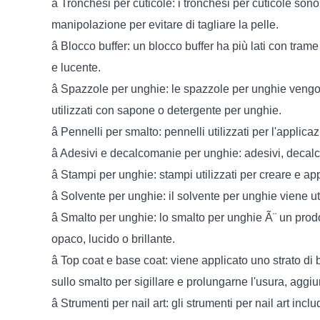
â Tronchesi per cuticole: i tronchesi per cuticole sono s
manipolazione per evitare di tagliare la pelle.
â Blocco buffer: un blocco buffer ha più lati con trame
e lucente.
â Spazzole per unghie: le spazzole per unghie vengono
utilizzati con sapone o detergente per unghie.
â Pennelli per smalto: pennelli utilizzati per l'applica
â Adesivi e decalcomanie per unghie: adesivi, decalco
â Stampi per unghie: stampi utilizzati per creare e ap
â Solvente per unghie: il solvente per unghie viene u
â Smalto per unghie: lo smalto per unghie Ã¨ un prodo
opaco, lucido o brillante.
â Top coat e base coat: viene applicato uno strato di
sullo smalto per sigillare e prolungarne l'usura, ag
â Strumenti per nail art: gli strumenti per nail art inc