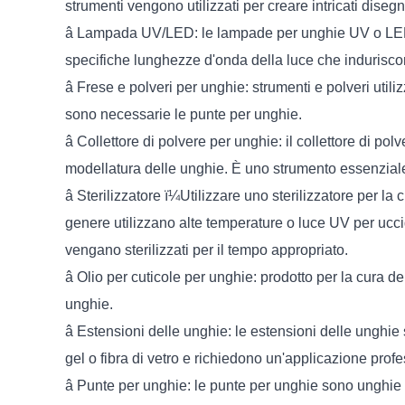
strumenti vengono utilizzati per creare intricati disegn
â Lampada UV/LED: le lampade per unghie UV o LED UV
specifiche lunghezze d'onda della luce che indurisco
â Frese e polveri per unghie: strumenti e polveri utili
sono necessarie le punte per unghie.
â Collettore di polvere per unghie: il collettore di pol
modellatura delle unghie. È uno strumento essenziale p
â Sterilizzatore ï¼Utilizzare uno sterilizzatore per la
genere utilizzano alte temperature o luce UV per ucci
vengano sterilizzati per il tempo appropriato.
â Olio per cuticole per unghie: prodotto per la cura de
unghie.
â Estensioni delle unghie: le estensioni delle unghie s
gel o fibra di vetro e richiedono un'applicazione prof
â Punte per unghie: le punte per unghie sono unghie art