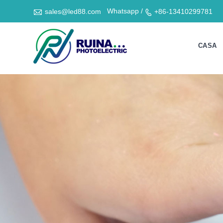

Whatsapp /
sales@led88.com
+86-13410299781

CASA