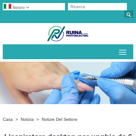
Italiano


Attiv
Casa
>
Notizia
>
Notizie Del Settore