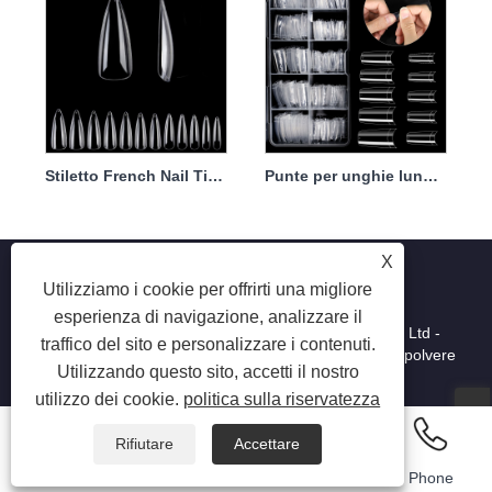
Stiletto French Nail Tips Clear Half Cover Full Cover Acrilico
Punte per unghie lunghe a forma di bara trasparenti
X
Utilizziamo i cookie per offrirti una migliore
esperienza di navigazione, analizzare il
Copyright © 2025 Shenzhen Ruina Optoelectronic Co., Ltd -
traffico del sito e personalizzare i contenuti.
Lampada per unghie, trapano per unghie, collettore di polvere
Utilizzando questo sito, accetti il ​​nostro
per unghie - Tutti i diritti riservati.
utilizzo dei cookie.
politica sulla riservatezza
Rifiutare
Accettare
Email
Whatsapp
Inquiry
Phone