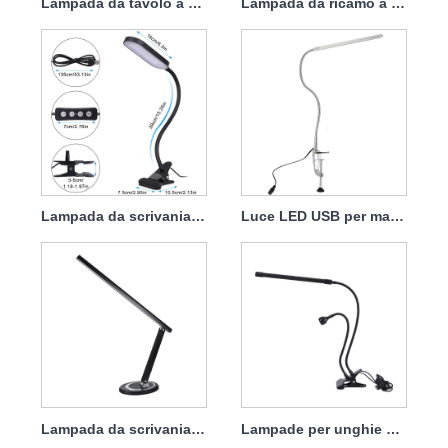
Lampada da tavolo a LED pieghevole in metallo creativo
Lampada da ricamo a LED Lampada a collo di cigno flessibile in metallo
Lampada da scrivania a LED super luminosa ad alta potenza con clip grande pieghevole
Luce LED USB per manicure, tatuaggio, trucco, nail art
Lampada da scrivania USB Lampada da scrivania per trucco di bellezza per manicure di bellezza
Lampade per unghie da forno a doppia testa per manicure con luce di riempimento a doppia testa