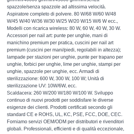
spazzole/senza spazzole ad altissima velocità.
Aspiratore completo di polvere. 80 W/68 W/60 W/48
W/45 W/40 W/36 W/30 W/25 W/20 W/15 W/6 W ecc.,
Modelli con ricarica wireless: 80 W, 60 W, 40 W, 30 W.
Accessori per nail art: punte per unghie, mani di
manichino premium per pratica, cuscini per nail art
premium (cuscini per mani/piedi, regolabili in altezza);
lampade per stazioni per unghie, punte per trapano per
unghie, forbici per unghie, lime per unghie, stampi per
unghie, spazzole per unghie, ecc. Armadi di
sterilizzazione: 600 W, 300 W, 100 W; Unità di
sterilizzazione UV: 10W/6W, ecc.
Scaldacera: 260 W/200 W/180 W/100 W. Sviluppo
continuo di nuovi prodotti per soddisfare le diverse
esigenze dei clienti. Prodotti certificati secondo gli
standard CE e ROHS, UL, KC, PSE, FCC, DOE, CEC.
Forniamo servizi OEM/ODM per distributori e rivenditori
globali. Professionali, efficienti e di qualità eccezionale,