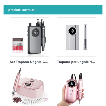
prodotti correlati
Set Trapano Unghie Cordless Ricaricabile Professionale 45w 40000rpm
Trapano per unghie ricaricabile a batteria Potente 45 W 40000 giri/min