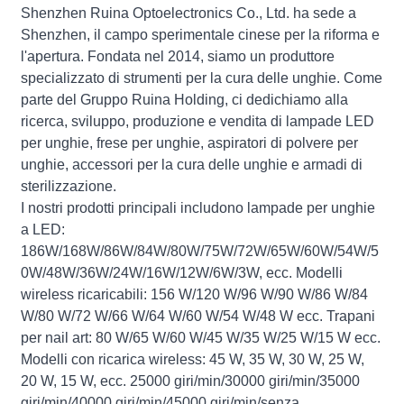
Shenzhen Ruina Optoelectronics Co., Ltd. ha sede a
Shenzhen, il campo sperimentale cinese per la riforma e
l'apertura. Fondata nel 2014, siamo un produttore
specializzato di strumenti per la cura delle unghie. Come
parte del Gruppo Ruina Holding, ci dedichiamo alla
ricerca, sviluppo, produzione e vendita di lampade LED
per unghie, frese per unghie, aspiratori di polvere per
unghie, accessori per la cura delle unghie e armadi di
sterilizzazione.
I nostri prodotti principali includono lampade per unghie
a LED:
186W/168W/86W/84W/80W/75W/72W/65W/60W/54W/5
0W/48W/36W/24W/16W/12W/6W/3W, ecc. Modelli
wireless ricaricabili: 156 W/120 W/96 W/90 W/86 W/84
W/80 W/72 W/66 W/64 W/60 W/54 W/48 W ecc. Trapani
per nail art: 80 W/65 W/60 W/45 W/35 W/25 W/15 W ecc.
Modelli con ricarica wireless: 45 W, 35 W, 30 W, 25 W,
20 W, 15 W, ecc. 25000 giri/min/30000 giri/min/35000
giri/min/40000 giri/min/45000 giri/min/senza