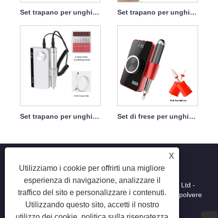
Set trapano per unghie ricaricabile con potente manipolo 45w 35000 giri/min
Set trapano per unghie ricaricabile 45w 35000rpm
Set trapano per unghie ricaricabile a batteria Near Me USB 45 W 35000 giri/min
Set di frese per unghie ricaricabili Trapano per unghie sulle dita dei piedi 35w 35000rpm
X
Utilizziamo i cookie per offrirti una migliore
esperienza di navigazione, analizzare il
Copyright © 2025 Shenzhen Ruina Optoelectronic Co., Ltd -
traffico del sito e personalizzare i contenuti.
Lampada per unghie, trapano per unghie, collettore di polvere
Utilizzando questo sito, accetti il ​​nostro
per unghie - Tutti i diritti riservati.
utilizzo dei cookie.
politica sulla riservatezza