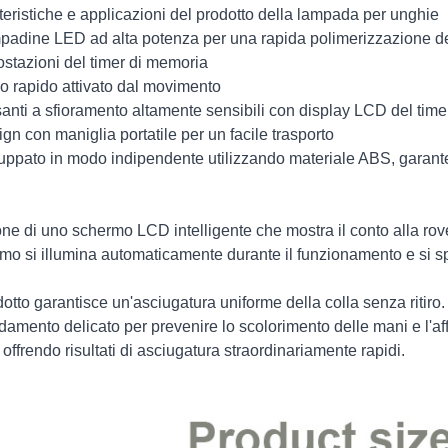
teristiche e applicazioni del prodotto della lampada per unghie
padine LED ad alta potenza per una rapida polimerizzazione de
ostazioni del timer di memoria
io rapido attivato dal movimento
santi a sfioramento altamente sensibili con display LCD del time
ign con maniglia portatile per un facile trasporto
luppato in modo indipendente utilizzando materiale ABS, garante
ne di uno schermo LCD intelligente che mostra il conto alla rov
mo si illumina automaticamente durante il funzionamento e si s
odotto garantisce un'asciugatura uniforme della colla senza ritir
ldamento delicato per prevenire lo scolorimento delle mani e l'af
 offrendo risultati di asciugatura straordinariamente rapidi.