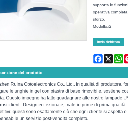
supporta le funzioni 
operativa completa,
sforzo.
Modello:i2
Invia richiesta
Facebook
X
Wh
scrizione del prodotto
hen Ruina Optoelectronics Co., Ltd., in qualità di produttore, fo
gare le unghie in gel con piastra di base rimovibile, sostiene cos
tta. Questo impegno ha fatto guadagnare alle nostre lampade UV
osi clienti. Design eccezionale, materie prime di prima qualità,
titivi: questi sono esattamente ciò che ogni cliente si aspetta e 
pensabile un servizio post-vendita completo.