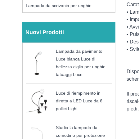
Carat
Lampada da scrivania per unghie
• Lam
• Imp
• Avv
Nuovi Prodotti
• Pul
• Des
• Svi
Lampada da pavimento
Luce bianca Luce di
bellezza ciglia per unghie
Dispo
tatuaggi Luce
scher
Luce di riempimento in
Il pr
diretta a LED Luce da 6
risca
piedi,
pollici Light
Studia la lampada da
comodino per protezione