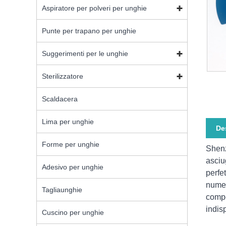
Aspiratore per polveri per unghie
Punte per trapano per unghie
Suggerimenti per le unghie
Sterilizzatore
Scaldacera
Lima per unghie
De
Forme per unghie
Shenz
asciu
Adesivo per unghie
perfe
numer
Tagliaunghie
compe
indis
Cuscino per unghie