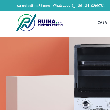

Whatsapp /
sales@led88.com
+86-13410299781

CASA