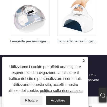
Lampada per asciugare le unghie per smalto per unghie 86w
Lampada per asciugare le unghie, bianca, a polimerizzazione rapida, portatile da 80 W
X
Utilizziamo i cookie per offrirti una migliore
esperienza di navigazione, analizzare il
Copyright © 2025 Shenzhen Ruina Optoelectronic Co., Ltd -
traffico del sito e personalizzare i contenuti.
Lampada per unghie, trapano per unghie, collettore di polvere
Utilizzando questo sito, accetti il ​​nostro
per unghie - Tutti i diritti riservati.
utilizzo dei cookie.
politica sulla riservatezza
Rifiutare
Accettare