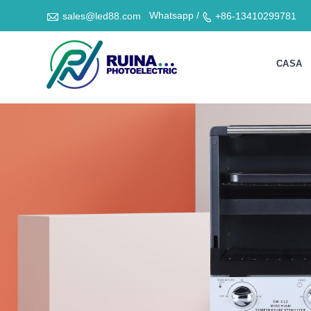

Whatsapp /
sales@led88.com
+86-13410299781

CASA