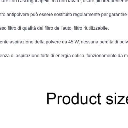
ffiare con l'asciugacapelli, ma non lavare, usare più frequenteme
filtro antipolvere può essere sostituito regolarmente per garantire l
sso filtro di qualità del filtro dell'auto, filtro riutilizzabile.
tente aspirazione della polvere da 45 W, nessuna perdita di polv
tenza di aspirazione forte di energia eolica, funzionamento da 