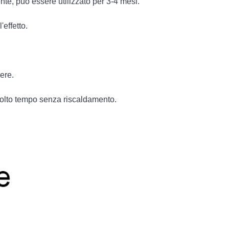
nte, può essere utilizzato per 3-4 mesi.
'effetto.
ere.
molto tempo senza riscaldamento.