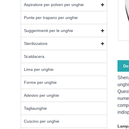
Aspiratore per polveri per unghie
Punte per trapano per unghie
Suggerimenti per le unghie
Sterilizzatore
Scaldacera
De
Lima per unghie
Shenz
Forme per unghie
unghi
Quest
Adesivo per unghie
numer
compe
Tagliaunghie
indis
Cuscino per unghie
Lampa