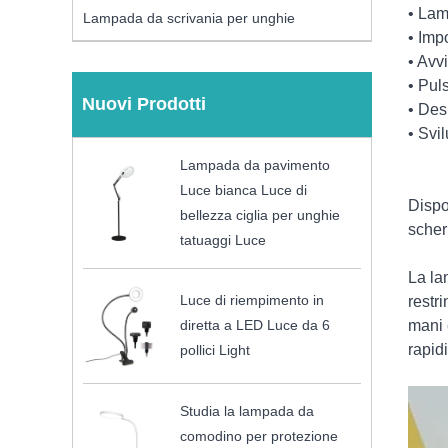
• Lam
Lampada da scrivania per unghie
• Imp
• Avv
• Pul
Nuovi Prodotti
• Des
• Svi
Lampada da pavimento
Luce bianca Luce di
Dispo
bellezza ciglia per unghie
scher
tatuaggi Luce
La la
Luce di riempimento in
restr
mani 
diretta a LED Luce da 6
rapidi
pollici Light
Studia la lampada da
comodino per protezione