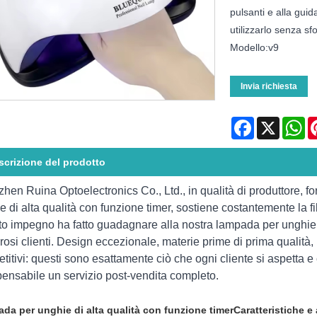
pulsanti e alla gui
utilizzarlo senza sf
Modello:v9
Invia richiesta
Facebook
X
Wh
scrizione del prodotto
hen Ruina Optoelectronics Co., Ltd., in qualità di produttore, fo
e di alta qualità con funzione timer, sostiene costantemente la fi
o impegno ha fatto guadagnare alla nostra lampada per unghie di 
osi clienti. Design eccezionale, materie prime di prima qualità,
titivi: questi sono esattamente ciò che ogni cliente si aspetta e 
pensabile un servizio post-vendita completo.
da per unghie di alta qualità con funzione timer
Caratteristiche e