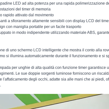
padine LED ad alta potenza per una rapida polimerizzazione de
ostazioni del timer di memoria
io rapido attivato dal movimento
santi a sfioramento altamente sensibili con display LCD del time
ign con maniglia portatile per un facile trasporto
luppato in modo indipendente utilizzando materiale ABS, garante
ne di uno schermo LCD intelligente che mostra il conto alla rov
mo si illumina automaticamente durante il funzionamento e si s
mpada per unghie di alta qualità con funzione timer garantisce 
ingimenti. Le sue doppie sorgenti luminose forniscono un riscald
e l'affaticamento degli occhi, adatte sia alle mani che ai piedi, o
.