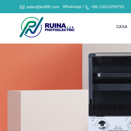

Whatsapp /
sales@led88.com
+86-13410299781

CASA