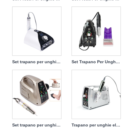
Set trapano per unghie necessario elettrico 65 W 35000 giri/min
Set Trapano Per Unghie Elettrico Per Rimuovere Dip 65w 35000rpm
Set trapano per unghie portatile elettrico con potente motore 65w 35000rpm
Trapano per unghie elettrico, manipolo non facile da danneggiare, 65 W, 35.000 giri/min