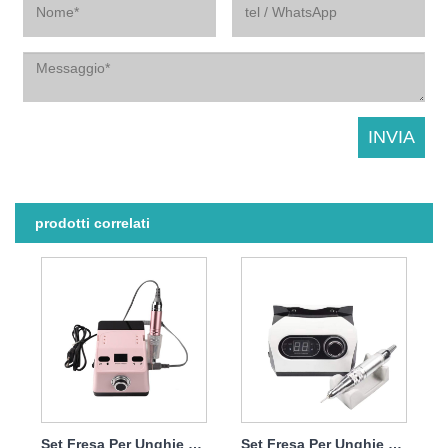
prodotti correlati
Set Fresa Per Unghie Elettrico Per Rimuovere Lo Smalto Semipermanente 65w 35000rpm
Set Fresa Per Unghie Lima Elettrica Professionale 65w 35000rpm