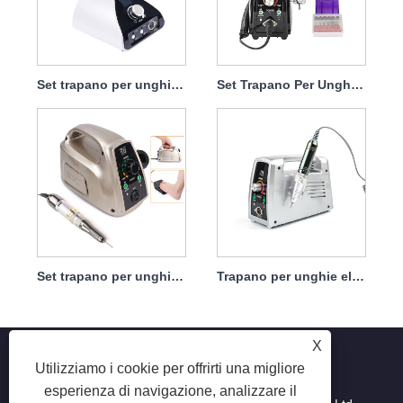
Set trapano per unghie necessario elettrico 65 W 35000 giri/min
Set Trapano Per Unghie Elettrico Per Rimuovere Dip 65w 35000rpm
Set trapano per unghie portatile elettrico con potente motore 65w 35000rpm
Trapano per unghie elettrico, manipolo non facile da danneggiare, 65 W, 35.000 giri/min
X
Utilizziamo i cookie per offrirti una migliore
esperienza di navigazione, analizzare il