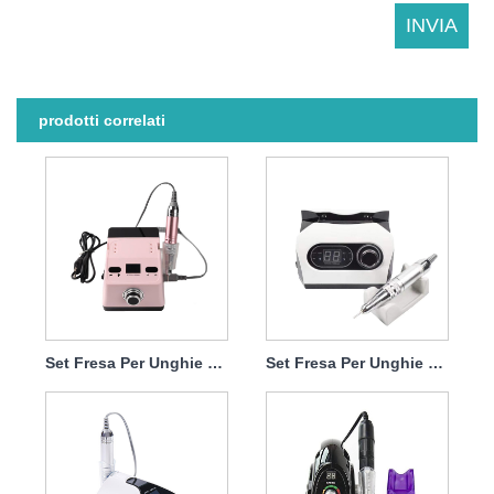
prodotti correlati
Set Fresa Per Unghie Elettrico Per Rimuovere Lo Smalto Semipermanente 65w 35000rpm
Set Fresa Per Unghie Lima Elettrica Professionale 65w 35000rpm