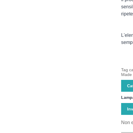
sensi
ripet
L'ele
sempl
Tag ca
Made i
Ca
Lampa
Inv
Non e