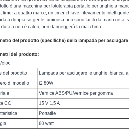
odotto è una macchina per fototerapia portatile per unghie a mano
, timer a quattro marce, un timer chiave, rilevamento intelligent
da a doppia sorgente luminosa non sono facili da mano nera, su
 durata non è caldo, non danneggerà la macchina.
etro del prodotto (specifiche) della lampada per asciugare l
etri del prodotto:
Veloci
 del prodotto
Lampada per asciugare le unghie, bianca, a 
ro di modello
i2 80W
riale
Vernice ABS/PU/vernice per gomma
ta CC
15 V 1,5 A
teristica
Portatile
gia
80 watt