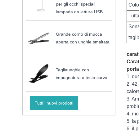
per gli occhi speciali
Colo
lampada da lettura USB
Tutta
Sens
Grande corno di mucca
tagli
aperta con unghie smaltata
carat
Carat
porta
Tagliaunghie con
1, qu
impugnatura a testa curva
2, 42
calor
3, Am
Tutti i nuovi prodotti
probl
4, mo
5, la
6, il