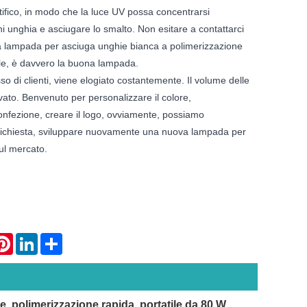
ntifico, in modo che la luce UV possa concentrarsi
 unghia e asciugare lo smalto. Non esitare a contattarci
a lampada per asciuga unghie bianca a polimerizzazione
ile, è davvero la buona lampada.
sso di clienti, viene elogiato costantemente. Il volume delle
vato. Benvenuto per personalizzare il colore,
onfezione, creare il logo, ovviamente, possiamo
 richiesta, sviluppare nuovamente una nuova lampada per
ul mercato.
atsApp
Pinterest
LinkedIn
Share
, polimerizzazione rapida, portatile da 80 W