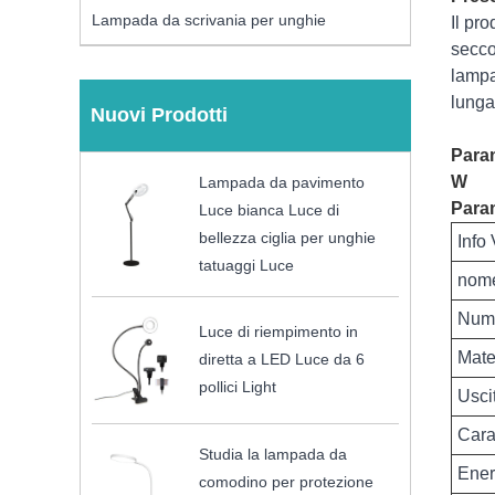
Lampada da scrivania per unghie
Il pr
secco
lampa
lunga
Nuovi Prodotti
Param
W
Lampada da pavimento
Param
Luce bianca Luce di
bellezza ciglia per unghie
Info 
tatuaggi Luce
nome
Nume
Luce di riempimento in
Mate
diretta a LED Luce da 6
pollici Light
Usci
Carat
Studia la lampada da
Ener
comodino per protezione