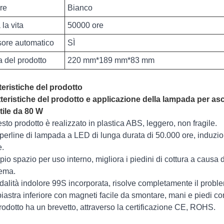
re
Bianco
 la vita
50000 ore
ore automatico
SÌ
a del prodotto
220 mm*189 mm*83 mm
teristiche del prodotto
teristiche del prodotto e applicazione della lampada per as
tile da 80 W
esto prodotto è realizzato in plastica ABS, leggero, non fragile.
 perline di lampada a LED di lunga durata di 50.000 ore, induzion
e.
pio spazio per uso interno, migliora i piedini di cottura a causa d
ema.
dalità indolore 99S incorporata, risolve completamente il proble
 piastra inferiore con magneti facile da smontare, mani e piedi co
 prodotto ha un brevetto, attraverso la certificazione CE, ROHS.