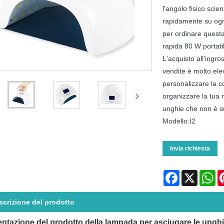
l'angolo fisico scie
rapidamente su ogni
per ordinare quest
rapida 80 W portat
L'acquisto all'ingro
vendite è molto ele
personalizzare la c
organizzare la tua
unghie che non è s
Modello:I2
Invia richiesta
Facebook
X
Wh
scrizione del prodotto
ntazione del prodotto della lampada per asciugare le unghie