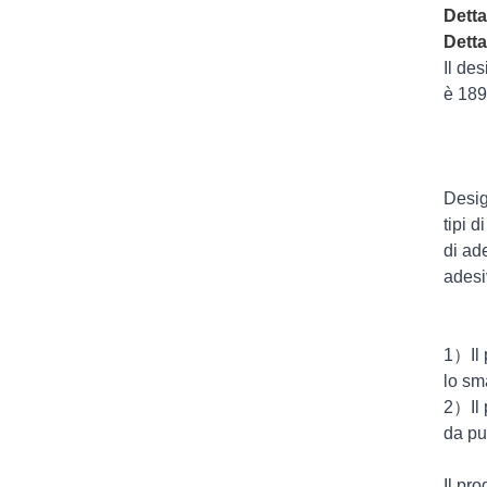
Detta
Detta
Il de
è 189
Design
tipi d
di ad
adesiv
1）Il 
lo sm
2）Il 
da pu
Il pro