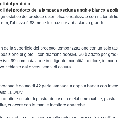
gli del prodotto
gli del prodotto della lampada asciuga unghie bianca a poli
sign estetico del prodotto è semplice e realizzato con materiali 
 mm, l'altezza è 83 mm e lo spazio è abbastanza grande.
 della superficie del prodotto, temporizzazione con un solo tasto a
i posizione di gioielli con diamanti adesivi, '30 è adatto per gradie
esivo, 99' commutazione intelligente modalità indolore, in modo d
o richiesto dai diversi tempi di cottura.
prodotto è dotato di 42 perle lampada a doppia banda con inten
alto LED/UV.
prodotto è dotato di piastra di base in metallo rimovibile, piastra
lire, cuocere con le mani e incollare entrambe.
dotto è dotato di induzione intelligente a infrarossi, l'uso dell'in