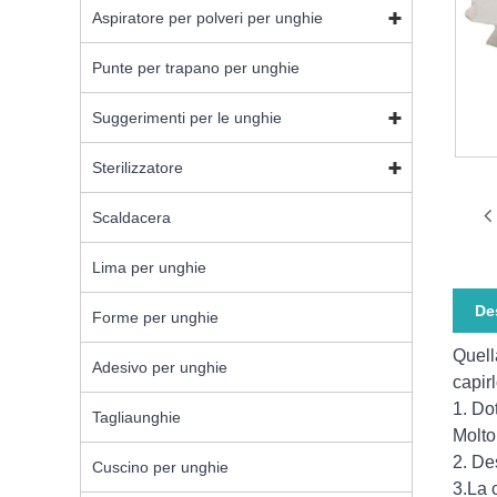
Aspiratore per polveri per unghie
Punte per trapano per unghie
Suggerimenti per le unghie
Sterilizzatore
Scaldacera
Lima per unghie
De
Forme per unghie
Quell
Adesivo per unghie
capir
1. Do
Tagliaunghie
Molto
2. De
Cuscino per unghie
3.La 