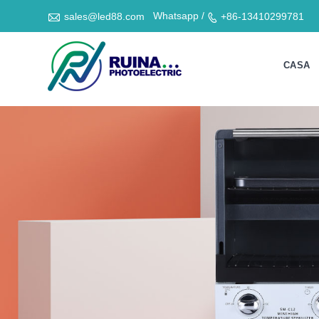

Whatsapp /
sales@led88.com
+86-13410299781

CASA