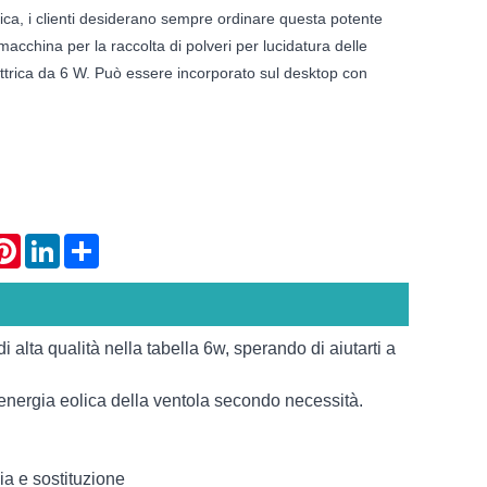
brica, i clienti desiderano sempre ordinare questa potente
macchina per la raccolta di polveri per lucidatura delle
ttrica da 6 W. Può essere incorporato sul desktop con
atsApp
Pinterest
LinkedIn
Share
i alta qualità nella tabella 6w, sperando di aiutarti a
 l'energia eolica della ventola secondo necessità.
ia e sostituzione