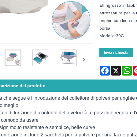
all'ingrosso in fab
attrezzatura per la 
unghie con lima ele
borsa.
Modello:39C
Invia richiesta
Facebook
X
Wh
scrizione del prodotto
a che segue è l'introduzione del collettore di polveri per unghie d
lo meglio.
tato di funzione di controllo della velocità, è possibile regolare
 comodo da usare
sign molto resistente e semplice, belle curve
confezione include 2 sacchetti per la polvere per una facile puliz