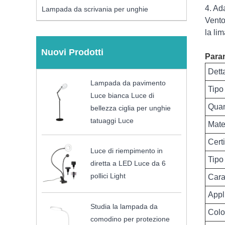
4. Ad
Lampada da scrivania per unghie
Vento
la li
Nuovi Prodotti
Param
Detta
Lampada da pavimento
Tipo
Luce bianca Luce di
Quan
bellezza ciglia per unghie
tatuaggi Luce
Mate
Cert
Luce di riempimento in
Tipo
diretta a LED Luce da 6
pollici Light
Carat
Appl
Studia la lampada da
Colo
comodino per protezione