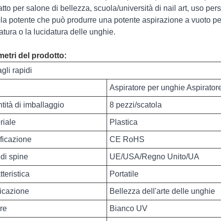
atto per salone di bellezza, scuola/università di nail art, uso pe
la potente che può produrre una potente aspirazione a vuoto per
matura o la lucidatura delle unghie.
etri del prodotto:
gli rapidi
Aspiratore per unghie Aspirator
tità di imballaggio
8 pezzi/scatola
riale
Plastica
ificazione
CE RoHS
 di spine
UE/USA/Regno Unito/UA
teristica
Portatile
icazione
Bellezza dell'arte delle unghie
re
Bianco UV