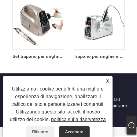
Set trapano per unghie portatile elettrico con potente motore 65w 35000rpm
Trapano per unghie elettrico, manipolo non facile da danneggiare, 65 W, 35.000 giri/min
X
Utilizziamo i cookie per offrirti una migliore
esperienza di navigazione, analizzare il
Copyright © 2025 Shenzhen Ruina Optoelectronic Co., Ltd -
traffico del sito e personalizzare i contenuti.
Lampada per unghie, trapano per unghie, collettore di polvere
Utilizzando questo sito, accetti il ​​nostro
per unghie - Tutti i diritti riservati.
utilizzo dei cookie.
politica sulla riservatezza
Rifiutare
Accettare