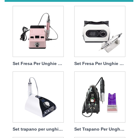
Set Fresa Per Unghie Elettrico Per Rimuovere Lo Smalto Semipermanente 65w 35000rpm
Set Fresa Per Unghie Lima Elettrica Professionale 65w 35000rpm
Set trapano per unghie necessario elettrico 65 W 35000 giri/min
Set Trapano Per Unghie Elettrico Per Rimuovere Dip 65w 35000rpm