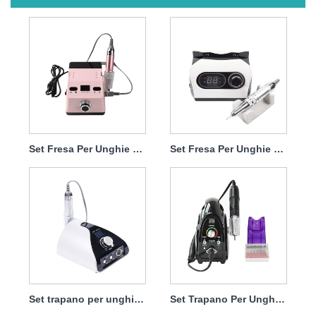
Set Fresa Per Unghie Elettrico Per Rimuovere Lo Smalto Semipermanente 65w 35000rpm
Set Fresa Per Unghie Lima Elettrica Professionale 65w 35000rpm
Set trapano per unghie necessario elettrico 65 W 35000 giri/min
Set Trapano Per Unghie Elettrico Per Rimuovere Dip 65w 35000rpm