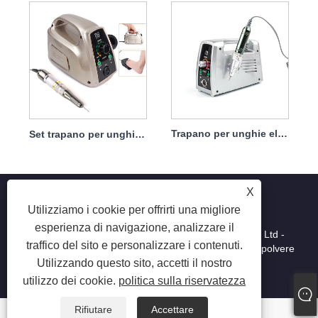
Set trapano per unghie portatile elettrico con potente motore 65w 35000rpm
Trapano per unghie elettrico, manipolo non facile da danneggiare, 65 W, 35.000 giri/min
X
Utilizziamo i cookie per offrirti una migliore
esperienza di navigazione, analizzare il
Copyright © 2025 Shenzhen Ruina Optoelectronic Co., Ltd -
traffico del sito e personalizzare i contenuti.
Lampada per unghie, trapano per unghie, collettore di polvere
Utilizzando questo sito, accetti il ​​nostro
per unghie - Tutti i diritti riservati.
utilizzo dei cookie.
politica sulla riservatezza
Rifiutare
Accettare