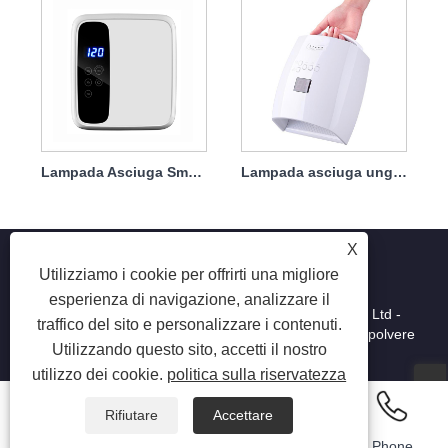
Lampada Asciuga Smalto Ricaricabile 72w
Lampada asciuga unghie ricaricabile 66w
X
Utilizziamo i cookie per offrirti una migliore
esperienza di navigazione, analizzare il
Copyright © 2025 Shenzhen Ruina Optoelectronic Co., Ltd -
traffico del sito e personalizzare i contenuti.
Lampada per unghie, trapano per unghie, collettore di polvere
Utilizzando questo sito, accetti il ​​nostro
per unghie - Tutti i diritti riservati.
utilizzo dei cookie.
politica sulla riservatezza
Rifiutare
Accettare
Email
Whatsapp
Inquiry
Phone