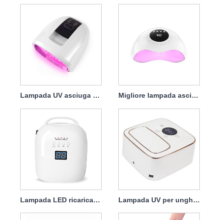
Lampada UV asciuga unghie ricaricabile 90w
Migliore lampada asciuga unghie ricaricabile 120w
Lampada LED ricaricabile per asciuga unghie 86w protettiva
Lampada UV per unghie ricaricabile per asciuga unghie 72w