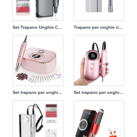
Set Trapano Unghie Cordless Ricaricabile Professionale 45w 40000rpm
Trapano per unghie ricaricabile a batteria Potente 45 W 40000 giri/min
Set trapano per unghie ricaricabile con potente manipolo 45w 35000 giri/min
Set trapano per unghie ricaricabile 45w 35000rpm