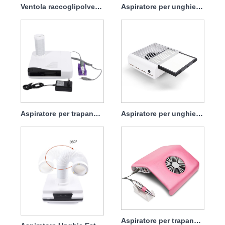
Ventola raccoglipolvere per unghie da 68 W con filtro
Aspiratore per unghie da 60 W con borsa incorporata nel tavolo, facile da raccogliere
Aspiratore per trapano per unghie 2 in 1 professionale 30000 giri/min 60 W
Aspiratore per unghie da 45 W, grande aspirazione con filtro
Aspiratore per trapano per unghie 2 in 1 professionale 30000 giri/min 40 W