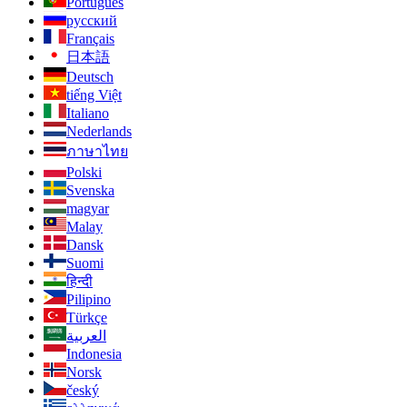
Português
русский
Français
日本語
Deutsch
tiếng Việt
Italiano
Nederlands
ภาษาไทย
Polski
Svenska
magyar
Malay
Dansk
Suomi
हिन्दी
Pilipino
Türkçe
العربية
Indonesia
Norsk‎
český