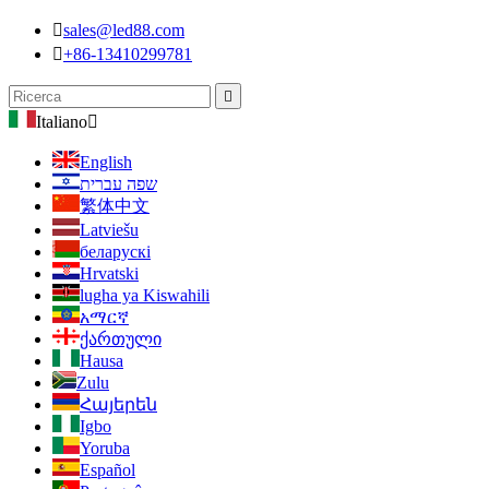

sales@led88.com

+86-13410299781

Italiano

English
שפה עברית
繁体中文
Latviešu
беларускі
Hrvatski
lugha ya Kiswahili
አማርኛ
ქართული
Hausa
Zulu
Հայերեն
Igbo
Yoruba
Español