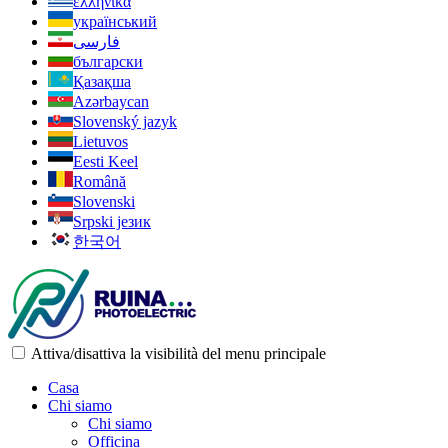
ελληνικά
український
فارسی
български
Қазақша
Azərbaycan
Slovenský jazyk
Lietuvos
Eesti Keel
Română
Slovenski
Srpski језик
한국어
Attiva/disattiva la visibilità del menu principale
Casa
Chi siamo
Chi siamo
Officina