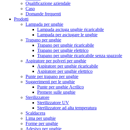
Qualificazione aziendale
Caso
Domande frequenti
Prodotti
Lampada per unghie
Lampada asciuga unghie ricaricabile
Lampada per asciugare le unghie
Trapano per unghie
Trapano per unghie ricaricabile
Trapano per unghie elettrico
Trapano per unghie ricaricabile senza spazzole
Aspiratore per polveri per unghie
Aspiratore per unghie ricaricabile
Aspiratore per unghie elettrico
Punte per trapano per unghie
Suggerimenti per le unghie
Punte per unghie Acrilico
Premere sulle unghie
Sterilizzatore
Sterilizzatore UV
Sterilizzatore ad alta temperatura
Scaldacera
Lima per unghie
Forme per unghie
Adesivo per unghie