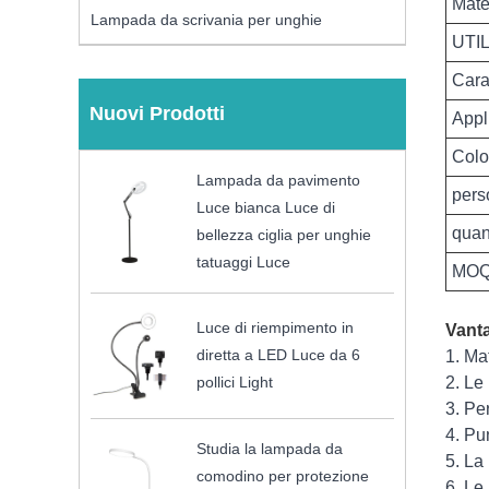
Mate
Lampada da scrivania per unghie
UTI
Carat
Nuovi Prodotti
Appl
Colo
Lampada da pavimento
pers
Luce bianca Luce di
quan
bellezza ciglia per unghie
tatuaggi Luce
MO
Luce di riempimento in
Vanta
diretta a LED Luce da 6
1. Ma
2. Le
pollici Light
3. Pe
4. Pu
Studia la lampada da
5. La
comodino per protezione
6. Le