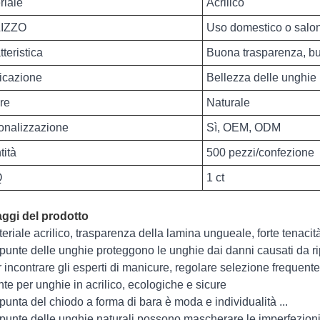
riale
Acrilico
LIZZO
Uso domestico o salo
teristica
Buona trasparenza, bu
icazione
Bellezza delle unghie
re
Naturale
onalizzazione
Sì, OEM, ODM
tità
500 pezzi/confezione
Q
1 ct
ggi del prodotto
teriale acrilico, trasparenza della lamina ungueale, forte tenacit
 punte delle unghie proteggono le unghie dai danni causati da ri
r incontrare gli esperti di manicure, regolare selezione frequente 
nte per unghie in acrilico, ecologiche e sicure
 punta del chiodo a forma di bara è moda e individualità ...
 punte delle unghie naturali possono mascherare le imperfezion