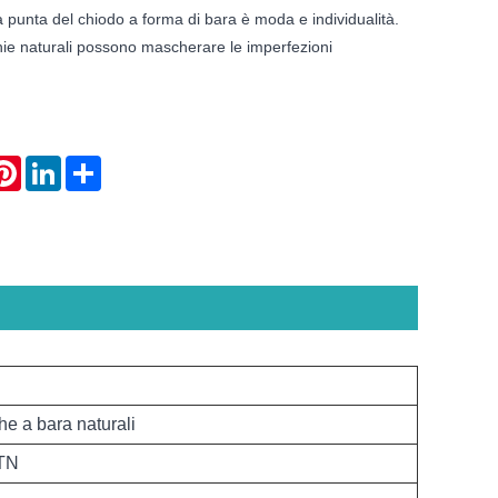
a punta del chiodo a forma di bara è moda e individualità.
hie naturali possono mascherare le imperfezioni
atsApp
Pinterest
LinkedIn
Share
e a bara naturali
CTN