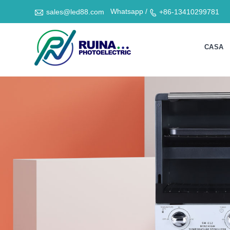

Whatsapp /
sales@led88.com
+86-13410299781

CASA