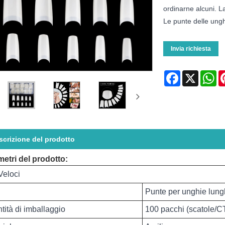
ordinarne alcuni. L
Le punte delle ung
Invia richiesta
Facebook
X
Wh
scrizione del prodotto
etri del prodotto:
Veloci
Punte per unghie lungh
tità di imballaggio
100 pacchi (scatole/