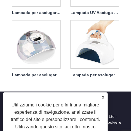
Lampada per asciugare le unghie in gel Greenlife 120w
Lampada UV Asciuga Unghie Con Caricabatterie 86w
Lampada per asciugare le unghie per smalto per unghie 86w
Lampada per asciugare le unghie, bianca, a polimerizzazione rapida, portatile da 80 W
X
Utilizziamo i cookie per offrirti una migliore
esperienza di navigazione, analizzare il
Copyright © 2025 Shenzhen Ruina Optoelectronic Co., Ltd -
traffico del sito e personalizzare i contenuti.
Lampada per unghie, trapano per unghie, collettore di polvere
Utilizzando questo sito, accetti il ​​nostro
per unghie - Tutti i diritti riservati.