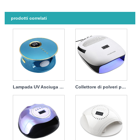
prodotti correlati
Lampada UV Asciuga unghie professionale 168w
Collettore di polveri per lampada asciuga unghie 140w 4 in1