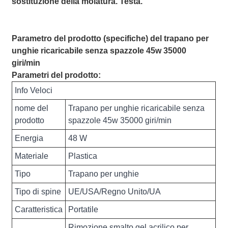
sostituzione della molatura. Testa.
Parametro del prodotto (specifiche) del trapano per
unghie ricaricabile senza spazzole 45w 35000
giri/min
Parametri del prodotto:
Info Veloci
nome del
Trapano per unghie ricaricabile senza
prodotto
spazzole 45w 35000 giri/min
Energia
48 W
Materiale
Plastica
Tipo
Trapano per unghie
Tipo di spine
UE/USA/Regno Unito/UA
Caratteristica
Portatile
Rimozione smalto gel acrilico per