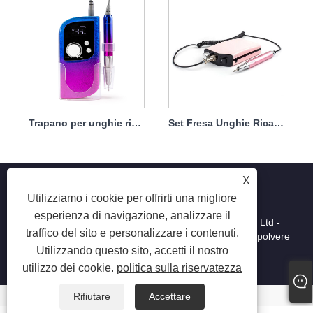
Trapano per unghie ricaricabile senza spazzole 45w 35000 giri/min
Set Fresa Unghie Ricaricabile Brushless Professionale 45w 35000rpm
X
Utilizziamo i cookie per offrirti una migliore
esperienza di navigazione, analizzare il
Copyright © 2025 Shenzhen Ruina Optoelectronic Co., Ltd -
traffico del sito e personalizzare i contenuti.
Lampada per unghie, trapano per unghie, collettore di polvere
per unghie - Tutti i diritti riservati.
Utilizzando questo sito, accetti il ​​nostro
utilizzo dei cookie.
politica sulla riservatezza
Rifiutare
Accettare